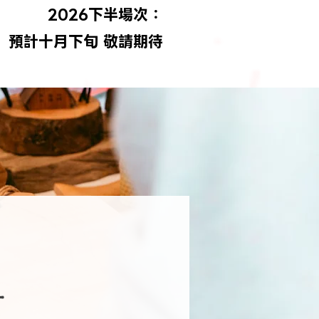
2026下半場次：
​預計十月下旬 敬請期待
名