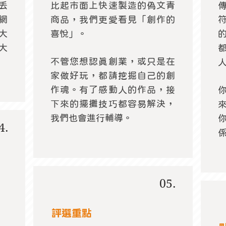
丟
比起市面上快速製造的偽文青
網
商品，我們更愛看見「創作的
大
喜悅」。
大
不管您想認真創業，或只是在
家做好玩，都請挖掘自己的創
作魂。有了感動人的作品，接
下來的擺攤技巧都容易解決，
我們也會進行輔導。
4.
05.
​評選重點