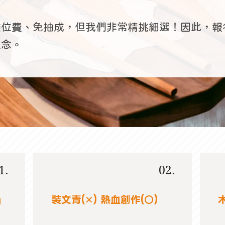
攤位費、免抽成，但我們非常精挑細選！因此，報
念​。
1.
02.
」
裝文青(✕) 熱血創作(○)