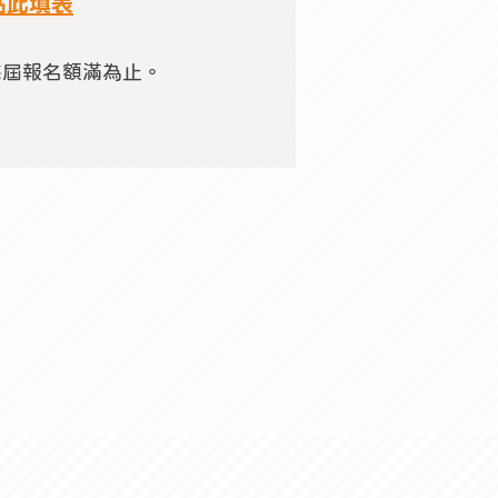
點此填表
​每屆報名額滿為止。