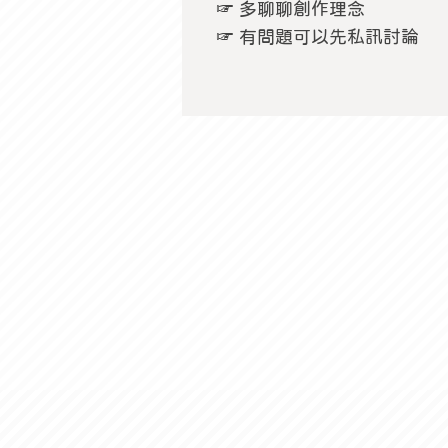
☞ 多聊聊創作理念
​☞ 有問題可以先私訊討論