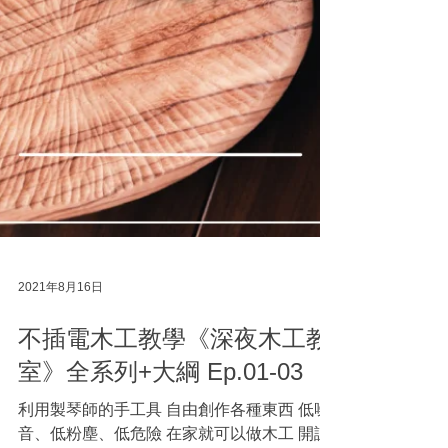
2021年8月16日