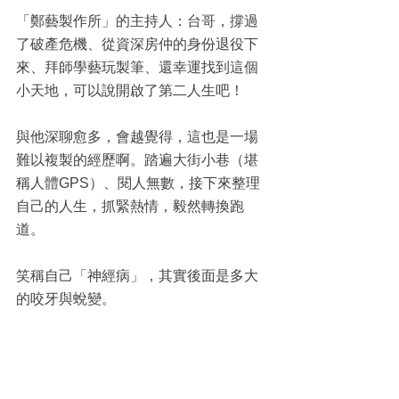
「鄭藝製作所」的主持人：台哥，撐過
了破產危機、從資深房仲的身份退役下
來、拜師學藝玩製筆、還幸運找到這個
小天地，可以說開啟了第二人生吧！
與他深聊愈多，會越覺得，這也是一場
難以複製的經歷啊。踏遍大街小巷（堪
稱人體GPS）、閱人無數，接下來整理
自己的人生，抓緊熱情，毅然轉換跑
道。
笑稱自己「神經病」，其實後面是多大
的咬牙與蛻變。