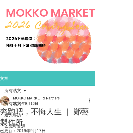
MOKKO MARKET
2026
Coming Soon
2026下半場次：
​預計十月下旬 敬請期待
文章
所有貼文
MOKKO MARKET & Partners
所有貼文
2019年9月16日
奔跑吧，不悔人生 ｜ 鄭藝
達人專訪
製作所
知識與資源
已更新：
2019年9月17日