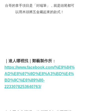
台哥的拿手項目是「封端筆」，就是頭尾都可
以用木頭將五金藏起來的款式！
｜達人哪裡找｜鄭藝製作所： 
https://www.facebook.com/%E9%84%
AD%E8%97%9D%E8%A3%BD%E4%
BD%9C%E6%89%80-
2233078253640763/