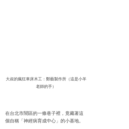
大叔的瘋狂車床木工：鄭藝製作所（這是小羊
老師的手）
在台北市鬧區的一條巷子裡，竟藏著這
個自稱「神經病育成中心」的小基地。