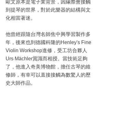
歐文原本是電子業背景，因緣際會接觸
到提琴的世界，對於此樂器的結構與文
化相當著迷。
他曾經跟隨台灣名師焦中興學習製作多
年，後來也到德國科隆的Henley's Fine 
Violin Workshop進修，受工坊合夥人
Urs Mächler賞識而相授。當技術足夠
了，他進入奇美博物館，擔任古琴的維
修師，有幸可以直接接觸為數驚人的歷
史大師作品。