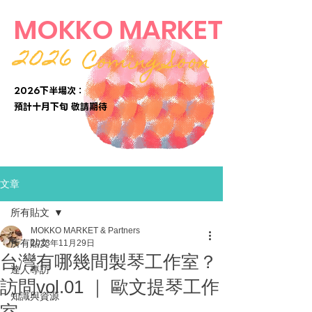
MOKKO MARKET
2026
Coming Soon
2026下半場次：
​預計十月下旬 敬請期待
文章
所有貼文
MOKKO MARKET & Partners
所有貼文
2023年11月29日
台灣有哪幾間製琴工作室？
達人專訪
訪問vol.01 ｜ 歐文提琴工作
知識與資源