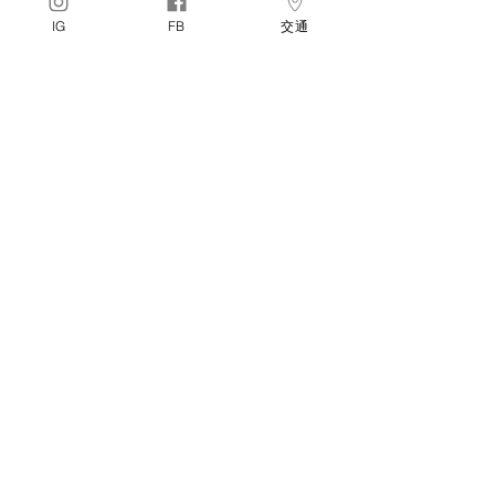
IG
FB
交通
梅森設計
木製墜飾小物
Read more...