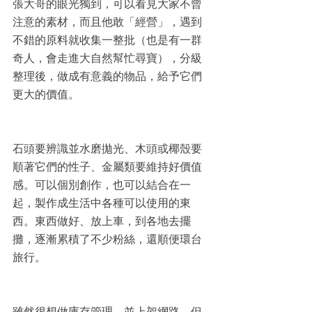
張大哥的眼光獨到，可以看見大家不曾
注意的素材，而且他敢「經營」，遇到
不錯的原料就收集一整批（也是有一群
奇人，會走進大自然幫忙尋寶），分級
整理後，做成有意義的物品，給予它們
更大的價值。
石頭要辨識並水磨拋光、木頭或椰殼要
順著它們的性子、金屬類要維持好價值
感。可以個別創作，也可以結合在一
起，製作成生活中各種可以使用的東
西。東西做好、放上車，到各地去擺
攤，逐漸累積了不少粉絲，還順便環台
旅行。
雖然很想做庫存管理，並上架網路，但