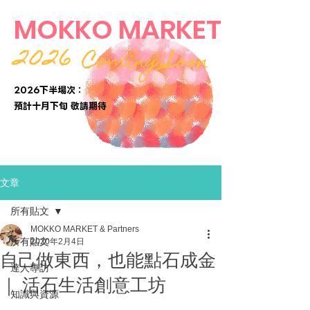
MOKKO MARKET
2026
Coming Soon
2026下半場次：
​預計十月下旬 敬請期待
文章
所有貼文
MOKKO MARKET & Partners
所有貼文
2020年2月4日
自己做東西，也能點石成金
達人專訪
｜ 活石生活創意工坊
知識與資源