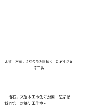
木頭、石頭，還有各種哩哩扣扣：活石生活創
意工坊
「活石」來過木工市集好幾回，這卻是
我們第一次採訪工作室～