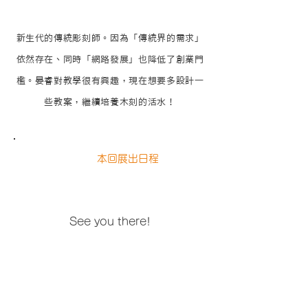
新生代的傳統彫刻師。因為「傳統界的需求」
依然存在、同時「網路發展」也降低了創業門
檻。晏睿對教學很有興趣，現在想要多設計一
些教案，繼續培養木刻的活水！
本回展出日程
See you there!