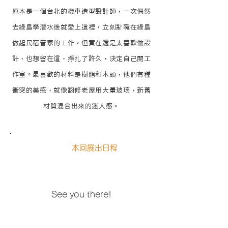
原本是一個台北的機車造型設計師，一次偶然
去綠島學潛水後就愛上這裡，立刻辭職在綠島
做起民宿管家的工作。但實在還是太喜歡做設
計，也想留在這，掙扎了許久，決定自己開工
作室。最喜歡的材料是樹脂和木頭，他們有種
衝突的美感，就像翻修老屋用大量玻璃，新舊
材質混合出來的迷人感。
本回展出日程
See you there!