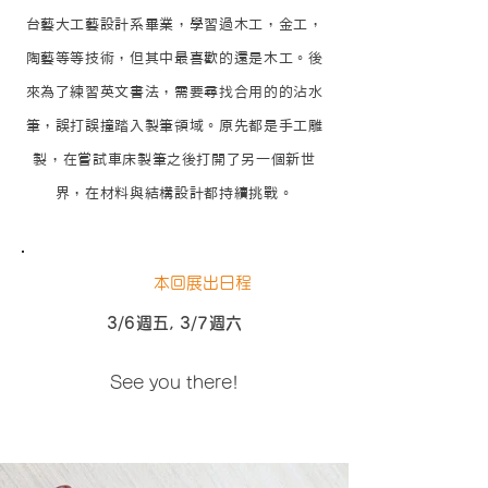
台藝大工藝設計系畢業，學習過木工，金工，
陶藝等等技術，但其中最喜歡的還是木工。後
來為了練習英文書法，需要尋找合用的的沾水
筆，誤打誤撞踏入製筆領域。原先都是手工雕
製，在嘗試車床製筆之後打開了另一個新世
界，在材料與結構設計都持續挑戰。
本回展出日程
3/6週五, 3/7週六
See you there!