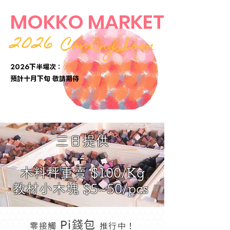
MOKKO MARKET
2026
Coming Soon
2026下半場次：
​預計十月下旬 敬請期待
三日提供
-
木料秤重賣 $100/Kg
教材小木塊 $5~50/pcs
Pi錢包
零接觸
推行中！