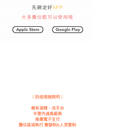
先綁定好
APP
大多攤位都可以使用哦
Apple Store
Google Play
三天的陣容有點不一樣！
​按此查看分類表
｜防疫措施說明｜
備有酒精、洗手台
半室內通風廠房
推廣電子支付
攤位區域執行 實聯制&人流管制