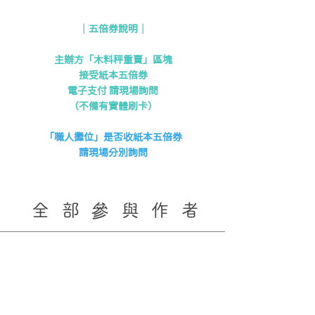
｜五倍券說明｜
主辦方「木料秤重賣」區塊
接受紙本五倍券
電子支付 請現場詢問
（不備有實體刷卡）
「職人攤位」是否收紙本五倍券
​請現場分別詢問
全部參與作者